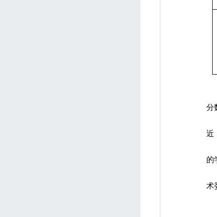
分
近
的
术