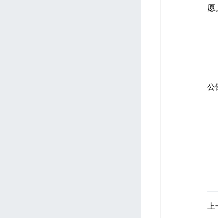
愿
公
上