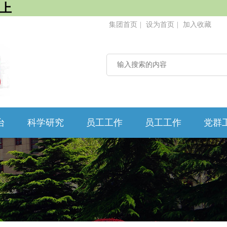
至上
集团首页
|
设为首页
|
加入收藏
台
科学研究
员工工作
员工工作
党群